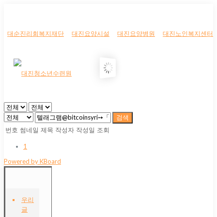
대순진리회복지재단
대진요양시설
대진요양병원
대진노인복지센터
검색
번호
썸네일
제목
작성자
작성일
조회
1
Powered by KBoard
우리
글