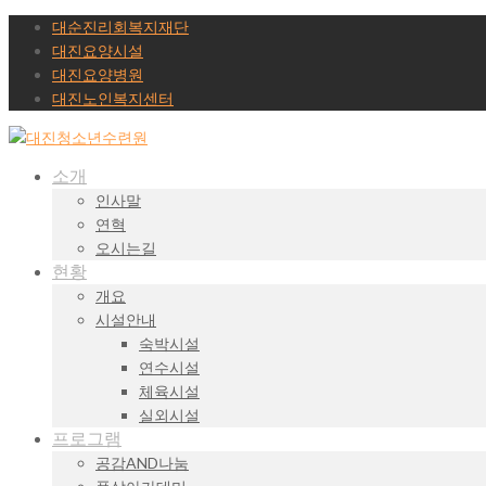
대순진리회복지재단
대진요양시설
대진요양병원
대진노인복지센터
소개
인사말
연혁
오시는길
현황
개요
시설안내
숙박시설
연수시설
체육시설
실외시설
프로그램
공감AND나눔