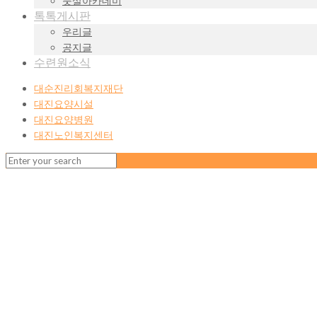
풋살아카데미
톡톡게시판
우리글
공지글
수련원소식
대순진리회복지재단
대진요양시설
대진요양병원
대진노인복지센터