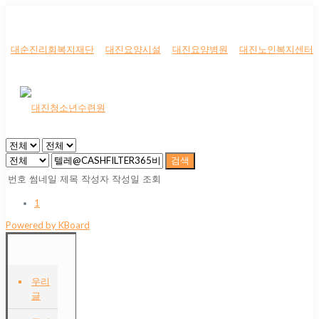
대순진리회복지재단
대진요양시설
대진요양병원
대진노인복지센터
검색
번호
썸네일
제목
작성자
작성일
조회
1
Powered by KBoard
우리
글