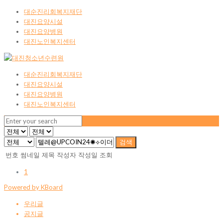
대순진리회복지재단
대진요양시설
대진요양병원
대진노인복지센터
대순진리회복지재단
대진요양시설
대진요양병원
대진노인복지센터
검색
번호
썸네일
제목
작성자
작성일
조회
1
Powered by KBoard
우리글
공지글