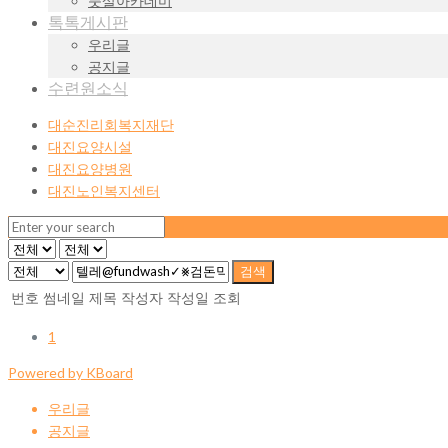
풋살아카데미
톡톡게시판
우리글
공지글
수련원소식
대순진리회복지재단
대진요양시설
대진요양병원
대진노인복지센터
검색
번호
썸네일
제목
작성자
작성일
조회
1
Powered by KBoard
우리글
공지글