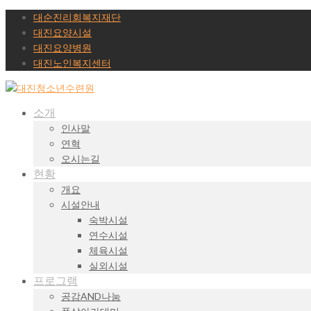
대순진리회복지재단
대진요양시설
대진요양병원
대진노인복지센터
소개
인사말
연혁
오시는길
현황
개요
시설안내
숙박시설
연수시설
체육시설
실외시설
프로그램
공감AND나눔